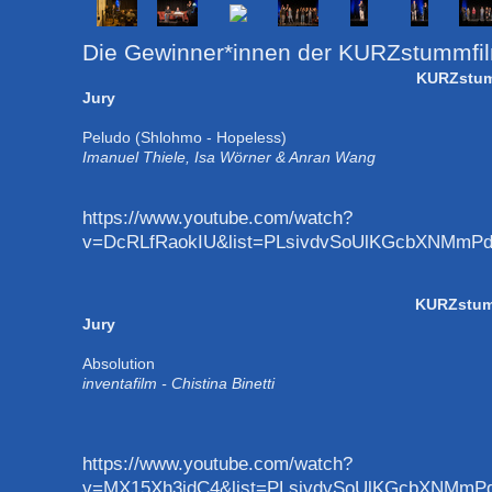
Die Gewinner*innen der KURZstummfil
KURZstumm
Jury
Peludo (Shlohmo - Hopeless)
Imanuel Thiele, Isa Wörner & Anran Wang
https://www.youtube.com/watch?
v=DcRLfRaokIU&list=PLsivdvSoUlKGcbXNMmPd
KURZstumm
Jury
Absolution
inventafilm - Chistina Binetti
https://www.youtube.com/watch?
v=MX15Xh3jdC4&list=PLsivdvSoUlKGcbXNMmPd