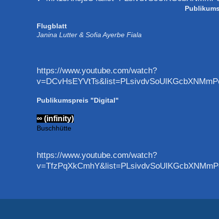
Publikumsp
Flugblatt
Janina Lutter & Sofia Ayerbe Fiala
https://www.youtube.com/watch?
v=DCvHsEYVtTs&list=PLsivdvSoUlKGcbXNMmPd
Publikumspreis "Digital"
∞ (infinity)​
Buschhütte
https://www.youtube.com/watch?
v=TfzPqXkCmhY&list=PLsivdvSoUlKGcbXNMmPd