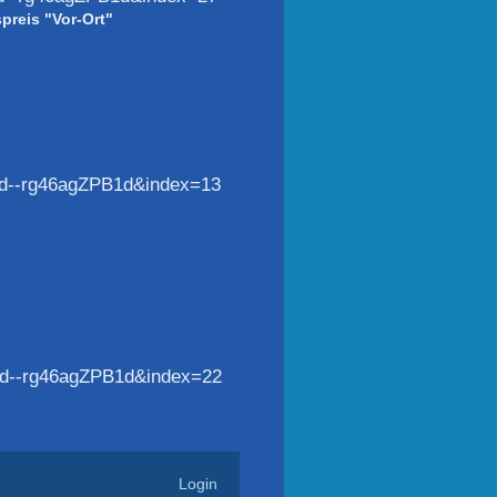
reis "Vor-Ort"
--rg46agZPB1d&index=13
--rg46agZPB1d&index=22
Login