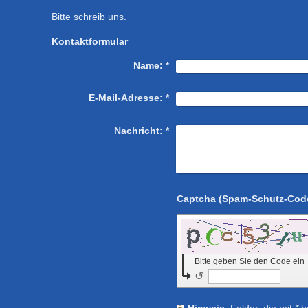
Bitte schreib uns.
Kontaktformular
Name:
*
E-Mail-Adresse:
*
Nachricht:
*
Bitte geben Sie den Code ein
↺